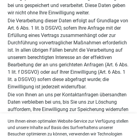
bei uns gespeichert und verarbeitet. Diese Daten geben
wir nicht ohne Ihre Einwilligung weiter.
Die Verarbeitung dieser Daten erfolgt auf Grundlage von
Art. 6 Abs. 1 lit. b DSGVO, sofern Ihre Anfrage mit der
Erfüllung eines Vertrags zusammenhängt oder zur
Durchführung vorvertraglicher Maßnahmen erforderlich
ist. In allen übrigen Fällen beruht die Verarbeitung auf
unserem berechtigten Interesse an der effektiven
Bearbeitung der an uns gerichteten Anfragen (Art. 6 Abs.
1 lit. f DSGVO) oder auf Ihrer Einwilligung (Art. 6 Abs. 1
lit. a DSGVO) sofern diese abgefragt wurde; die
Einwilligung ist jederzeit widerrufbar.
Die von Ihnen an uns per Kontaktanfragen übersandten
Daten verbleiben bei uns, bis Sie uns zur Löschung
auffordern, Ihre Einwilligung zur Speicherung widerrufen
oder der Zweck für die Datenspeicherung entfällt (z. B.
Um Ihnen einen optimalen Website-Service zur Verfügung stellen
nach abgeschlossener Bearbeitung Ihres Anliegens).
und unsere Inhalte auf Basis des Surfverhaltens unserer
Zwingende gesetzliche Bestimmungen – insbesondere
Besucher optimieren zu können, verwenden wir Technologien