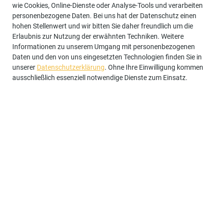
gesetzliche Aufbewahrungsfristen – bleiben unberührt.
wie Cookies, Online-Dienste oder Analyse-Tools und verarbeiten
personenbezogene Daten. Bei uns hat der Datenschutz einen
5. Analyse-Tools und
hohen Stellenwert und wir bitten Sie daher freundlich um die
Erlaubnis zur Nutzung der erwähnten Techniken. Weitere
Werbung
Informationen zu unserem Umgang mit personenbezogenen
Daten und den von uns eingesetzten Technologien finden Sie in
unserer
Datenschutzerklärung
. Ohne Ihre Einwilligung kommen
Google Tag Manager
ausschließlich essenziell notwendige Dienste zum Einsatz.
Wir setzen den Google Tag Manager ein. Anbieter ist die
Google Ireland Limited, Gordon House, Barrow Street,
Dublin 4, Irland.
Der Google Tag Manager ist ein Tool, mit dessen Hilfe
wir Tracking- oder Statistik-Tools und andere
Technologien auf unserer Website einbinden können.
Der Google Tag Manager selbst erstellt keine
Nutzerprofile, speichert keine Cookies und nimmt keine
eigenständigen Analysen vor. Er dient lediglich der
Verwaltung und Ausspielung der über ihn
eingebundenen Tools. Der Google Tag Manager erfasst